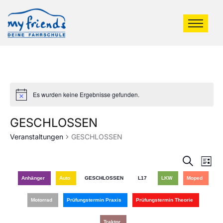
Es wurden keine Ergebnisse gefunden.
GESCHLOSSEN
Veranstaltungen
GESCHLOSSEN
Veran
Ve
Suche
Liste
An
Such
Anhänger
Auto
GESCHLOSSEN
L17
LKW
Moped
Na
und
Motorrad
Prüfungstermin Praxis
Prüfungstermin Theorie
Ansic
Traktor