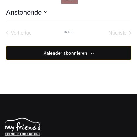
Navig
Anstehende
Datum
wählen.
Vorherige
Heute
Nächste
Veranstaltungen
Veransta
Kalender abonnieren