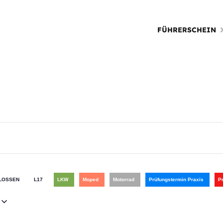
FÜHRERSCHEIN
LOSSEN
L17
LKW
Moped
Motorrad
Prüfungstermin Praxis
P