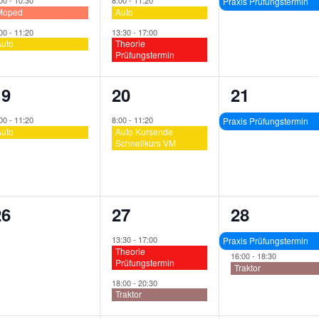
:00
-
10:30
8:00
-
11:20
Praxis Prüfungstermin
Moped
Auto
:00
-
11:20
13:30
-
17:00
uto
Theorie
Prüfungstermin
1
1
1
19
20
21
eranstaltung,
Veranstaltung,
Veranstalt
:00
-
11:20
8:00
-
11:20
Praxis Prüfungstermin
uto
Auto Kursende
Schnellkurs VM
0
2
2
26
27
28
n,
eranstaltungen,
Veranstaltungen,
Veranstalt
13:30
-
17:00
Praxis Prüfungstermin
Theorie
16:00
-
18:30
Prüfungstermin
Traktor
18:00
-
20:30
Traktor