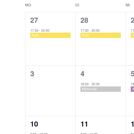
wählen.
Kalender
MO.
DI.
MI.
von
1
1
27
28
Veranstaltungen
Veranstaltung,
Veranstaltung,
V
17:30
-
20:50
17:30
-
20:50
1
Auto
Auto
A
0
1
3
4
Veranstaltungen,
Veranstaltung,
V
18:00
-
20:30
1
Motorrad
2
1
10
11
Veranstaltungen,
Veranstaltung,
V