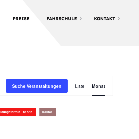
PREISE
FAHRSCHULE
KONTAKT
Veranstalt
Suche Veranstaltungen
Liste
Monat
Ansichten-
Navigation
rüfungstermin Theorie
Traktor