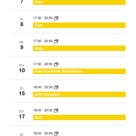
und
7
Auto
Ansic
17:30
-
20:50
DI.
8
Navig
Auto
17:30
-
20:50
MI.
9
Auto
17:30
-
20:50
DO.
10
Auto Kursende Schnellkurs
18:00
-
20:30
DI.
15
Auto Kursstart
18:00
-
20:30
DO.
17
Auto
18:00
-
20:30
DI.