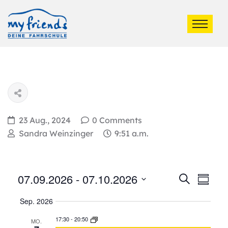
23 Aug., 2024
0 Comments
Sandra Weinzinger
9:51 a.m.
Ver
07.09.2026
 - 
07.10.2026
Veran
Suche
Summa
Ans
Select
Such
Sep. 2026
date.
Nav
17:30
-
20:50
MO.