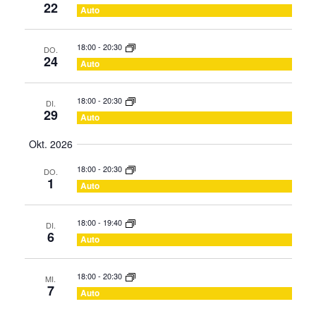
22
Auto
18:00
-
20:30
DO.
24
Auto
18:00
-
20:30
DI.
29
Auto
Okt. 2026
18:00
-
20:30
DO.
1
Auto
18:00
-
19:40
DI.
6
Auto
18:00
-
20:30
MI.
7
Auto