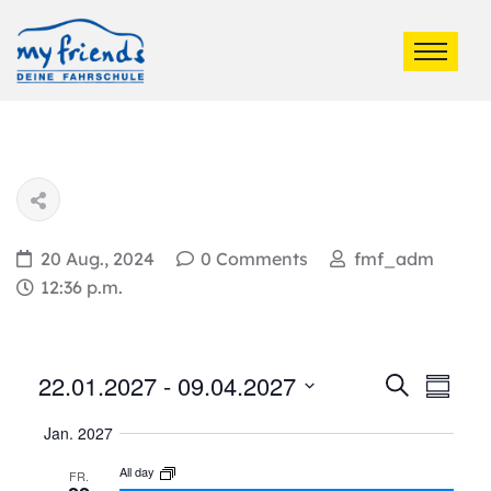
20 Aug., 2024
0 Comments
fmf_adm
12:36 p.m.
Ver
22.01.2027
 - 
09.04.2027
Veran
Suche
Summa
Ans
Select
Such
Jan. 2027
date.
Nav
All day
FR.