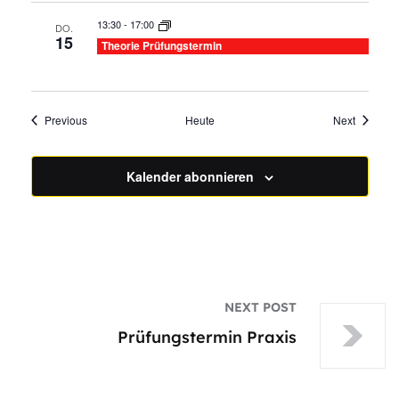
13:30
-
17:00
DO.
15
Theorie Prüfungstermin
Veranstaltungen
Veransta
Previous
Heute
Next
Kalender abonnieren
NEXT POST
Prüfungstermin Praxis