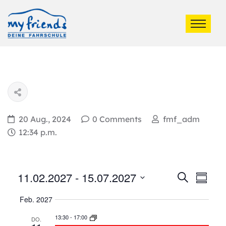
20 Aug., 2024
0 Comments
fmf_adm
12:34 p.m.
Ver
11.02.2027
 - 
15.07.2027
Veran
Suche
Summa
Ans
Select
Such
Feb. 2027
date.
Nav
13:30
-
17:00
DO.