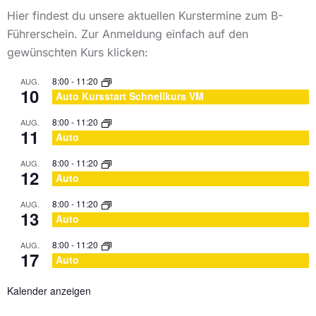
Hier findest du unsere aktuellen Kurstermine zum B-
Führerschein. Zur Anmeldung einfach auf den
gewünschten Kurs klicken:
8:00
-
11:20
AUG.
10
Auto Kursstart Schnellkurs VM
8:00
-
11:20
AUG.
11
Auto
8:00
-
11:20
AUG.
12
Auto
8:00
-
11:20
AUG.
13
Auto
8:00
-
11:20
AUG.
17
Auto
Kalender anzeigen