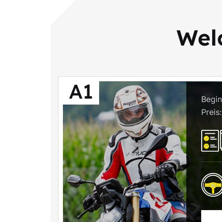
Welc
A1
Begin
Preis