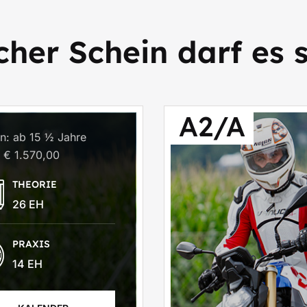
her Schein darf es 
A2/A
n: ab 15 ½ Jahre
: € 1.570,00
THEORIE
26 EH
PRAXIS
14 EH