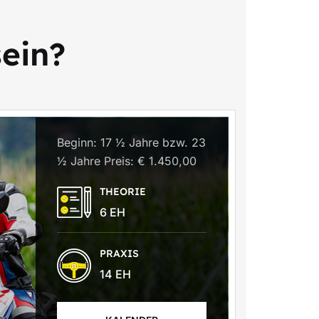
sein?
Beginn: 17 ½ Jahre bzw. 23
½ Jahre Preis: € 1.450,00
THEORIE
6 EH
PRAXIS
14 EH