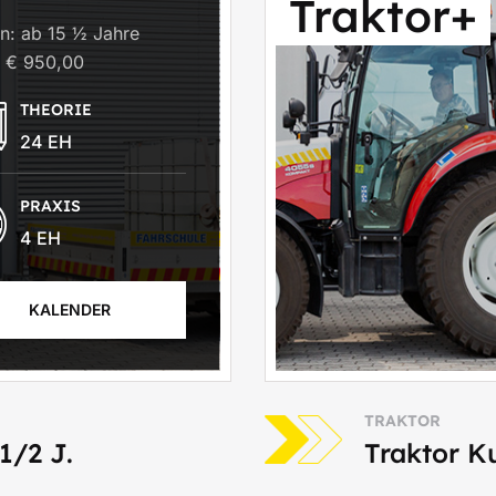
Traktor+
n: ab 15 ½ Jahre
: € 950,00
THEORIE
24 EH
PRAXIS
4 EH
KALENDER
TRAKTOR
1/2 J.
Traktor 