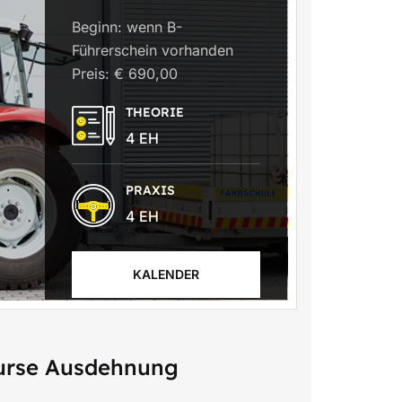
Beginn: wenn B-
Führerschein vorhanden
Preis: € 690,00
THEORIE
4 EH
PRAXIS
4 EH
KALENDER
Kurse Ausdehnung