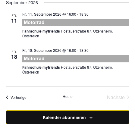
September 2026
wählen.
Fr., 11. September 2026 @ 16:00
-
18:30
FR.
11
Motorrad
Fahrschule myfriends
Hostauerstraße 87, Ottensheim,
Österreich
Fr., 18. September 2026 @ 16:00
-
18:30
FR.
18
Motorrad
Fahrschule myfriends
Hostauerstraße 87, Ottensheim,
Österreich
Heute
Nächste
Veranstaltungen
Vorherige
Veransta
Kalender abonnieren