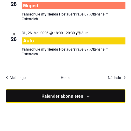
28
Moped
Fahrschule myfriends
Hostauerstraße 87, Ottensheim,
Österreich
Di., 26. Mai 2026 @ 18:00
-
20:30
Auto
DI.
26
Auto
Fahrschule myfriends
Hostauerstraße 87, Ottensheim,
Österreich
Veranstaltungen
Veran
Vorherige
Heute
Nächste
Kalender abonnieren