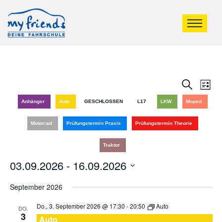
Veran
Ve
Suche
Liste
An
Such
Anhänger
Auto
GESCHLOSSEN
L17
LKW
Moped
Na
und
Motorrad
Prüfungstermin Praxis
Prüfungstermin Theorie
Ansic
Traktor
Navig
03.09.2026
 - 
16.09.2026
Datum
September 2026
wählen.
Do., 3. September 2026 @ 17:30
-
20:50
Auto
DO.
3
Auto