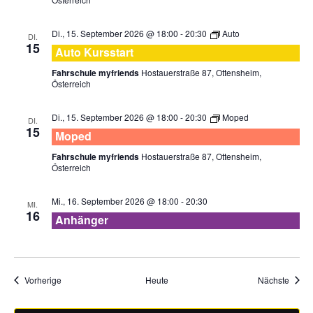
Di., 15. September 2026 @ 18:00
-
20:30
Auto
DI.
15
Auto Kursstart
Fahrschule myfriends
Hostauerstraße 87, Ottensheim,
Österreich
Di., 15. September 2026 @ 18:00
-
20:30
Moped
DI.
15
Moped
Fahrschule myfriends
Hostauerstraße 87, Ottensheim,
Österreich
Mi., 16. September 2026 @ 18:00
-
20:30
MI.
16
Anhänger
Veranstaltungen
Veran
Vorherige
Heute
Nächste