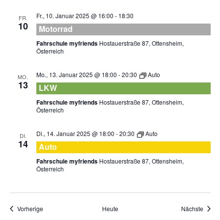
Fr., 10. Januar 2025 @ 16:00
-
18:30
FR.
10
Motorrad
Fahrschule myfriends
Hostauerstraße 87, Ottensheim,
Österreich
Mo., 13. Januar 2025 @ 18:00
-
20:30
Auto
MO.
13
LKW
Fahrschule myfriends
Hostauerstraße 87, Ottensheim,
Österreich
Di., 14. Januar 2025 @ 18:00
-
20:30
Auto
DI.
14
Auto
Fahrschule myfriends
Hostauerstraße 87, Ottensheim,
Österreich
Veranstaltungen
Veran
Vorherige
Heute
Nächste