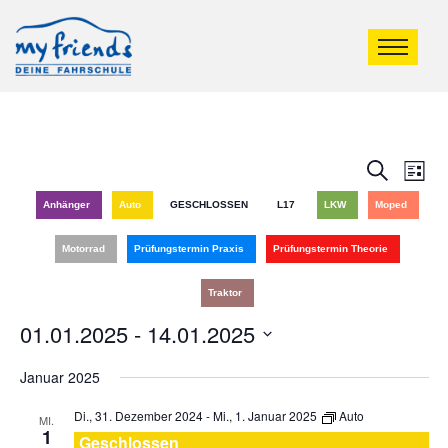
Veran
Ve
Suche
Liste
An
Such
Anhänger
Auto
GESCHLOSSEN
L17
LKW
Moped
Na
und
Motorrad
Prüfungstermin Praxis
Prüfungstermin Theorie
Ansic
Traktor
Navig
01.01.2025
 - 
14.01.2025
Datum
Januar 2025
wählen.
Di., 31. Dezember 2024
-
Mi., 1. Januar 2025
Auto
MI.
1
Geschlossen