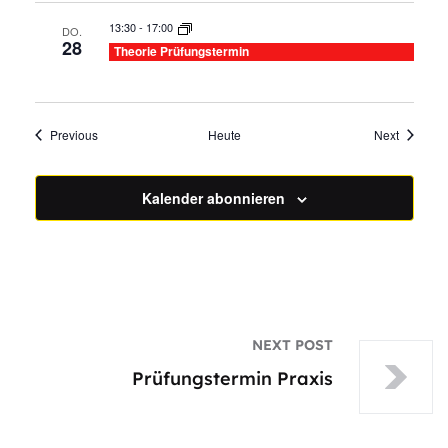
13:30
-
17:00
DO.
28
Theorie Prüfungstermin
Veranstaltungen
Veransta
Previous
Heute
Next
Kalender abonnieren
NEXT POST
Prüfungstermin Praxis