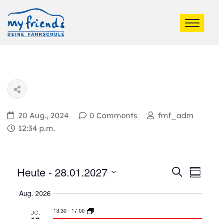
20 Aug., 2024
0 Comments
fmf_adm
12:34 p.m.
Ver
Heute
 - 
28.01.2027
Veran
Suche
Summa
Ans
Select
Such
Aug. 2026
date.
Nav
13:30
-
17:00
DO.