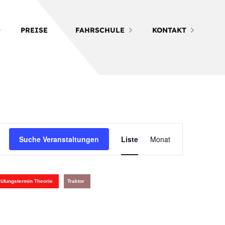
PREISE
FAHRSCHULE
KONTAKT
Veranstalt
Suche Veranstaltungen
Liste
Monat
Ansichten-
Navigation
rüfungstermin Theorie
Traktor