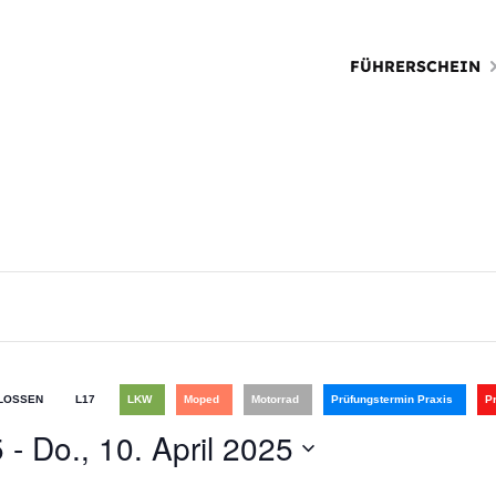
FÜHRERSCHEIN
LOSSEN
L17
LKW
Moped
Motorrad
Prüfungstermin Praxis
P
5
 - 
Do., 10. April 2025