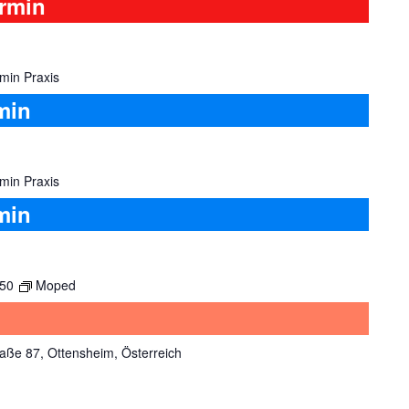
ermin
min Praxis
min
min Praxis
min
:50
Moped
aße 87, Ottensheim, Österreich