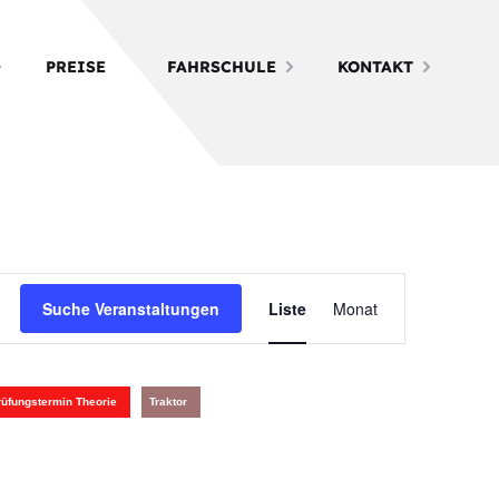
PREISE
FAHRSCHULE
KONTAKT
Veranstalt
Suche Veranstaltungen
Liste
Monat
Ansichten-
Navigation
rüfungstermin Theorie
Traktor