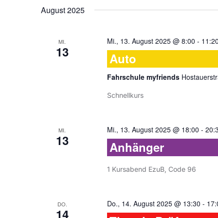
wählen.
August 2025
Mi., 13. August 2025 @ 8:00
-
11:2
MI.
13
Auto
Fahrschule myfriends
Hostauerstr
Schnellkurs
Mi., 13. August 2025 @ 18:00
-
20:
MI.
13
Anhänger
1 Kursabend EzuB, Code 96
Do., 14. August 2025 @ 13:30
-
17:
DO.
14