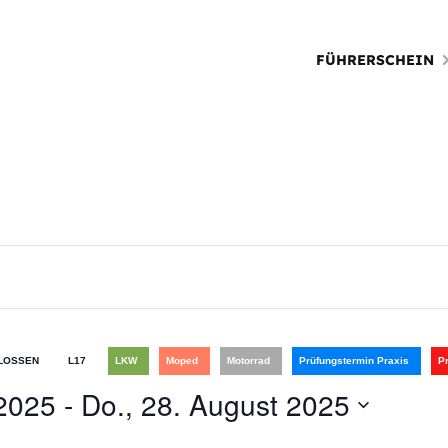
FÜHRERSCHEIN
LOSSEN
L17
LKW
Moped
Motorrad
Prüfungstermin Praxis
P
 2025
 - 
Do., 28. August 2025