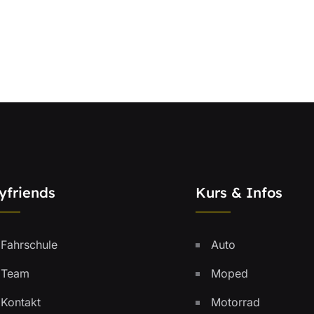
yfriends
Kurs & Infos
Fahrschule
Auto
Team
Moped
Kontakt
Motorrad