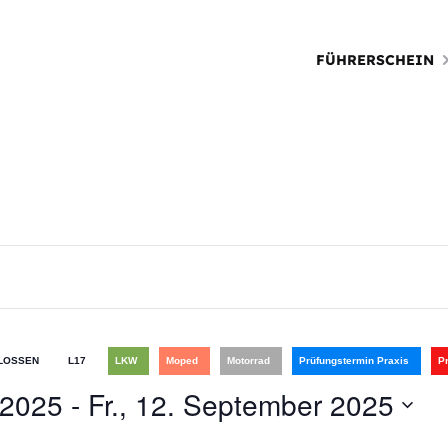
FÜHRERSCHEIN
LOSSEN
L17
LKW
Moped
Motorrad
Prüfungstermin Praxis
P
 2025
 - 
Fr., 12. September 2025