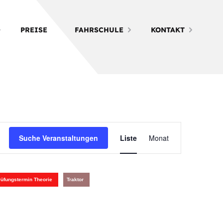
PREISE
FAHRSCHULE
KONTAKT
Veranstalt
Suche Veranstaltungen
Liste
Monat
Ansichten-
Navigation
rüfungstermin Theorie
Traktor