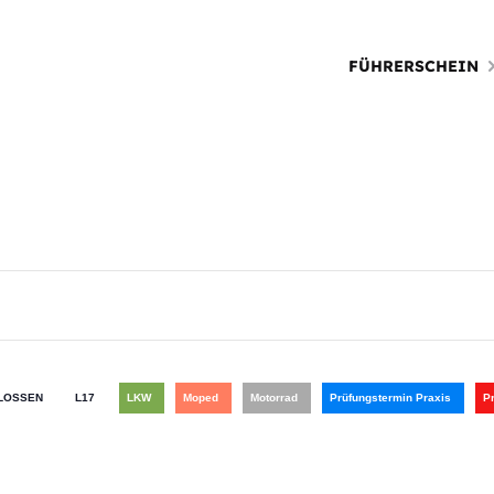
FÜHRERSCHEIN
LOSSEN
L17
LKW
Moped
Motorrad
Prüfungstermin Praxis
P