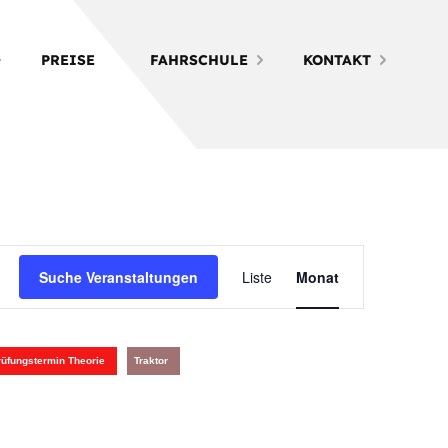
PREISE
FAHRSCHULE
KONTAKT
Veranstalt
Suche Veranstaltungen
Liste
Monat
Ansichten-
Navigation
rüfungstermin Theorie
Traktor