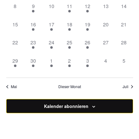
Veranstaltungen
0
1
0
1
1
0
0
8
9
10
11
12
13
14
Veranstaltungen,
Veranstaltung,
Veranstaltungen,
Veranstaltung,
Veranstaltung,
Veranstaltungen
Veranst
0
1
1
2
1
0
0
15
16
17
18
19
20
21
Veranstaltungen,
Veranstaltung,
Veranstaltung,
Veranstaltungen,
Veranstaltung,
Veranstaltungen
Veranst
0
1
1
1
1
0
0
22
23
24
25
26
27
28
Veranstaltungen,
Veranstaltung,
Veranstaltung,
Veranstaltung,
Veranstaltung,
Veranstaltungen
Veranst
2
1
2
2
2
0
0
29
30
1
2
3
4
5
Veranstaltungen,
Veranstaltung,
Veranstaltungen,
Veranstaltungen,
Veranstaltungen,
Veranstaltungen
Veranst
Mai
Dieser Monat
Juli
Kalender abonnieren