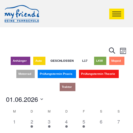
Veran
Ve
Suche
Mona
An
Such
Anhänger
Auto
GESCHLOSSEN
L17
LKW
Moped
Na
und
Motorrad
Prüfungstermin Praxis
Prüfungstermin Theorie
Ansic
Traktor
Navig
01.06.2026
Datum
Kalender
M
D
M
D
F
S
S
wählen.
0
1
2
2
1
0
0
1
2
3
4
5
6
7
von
Veranstaltungen,
Veranstaltung,
Veranstaltungen,
Veranstaltungen,
Veranstaltung,
Veranstaltungen
Veranst