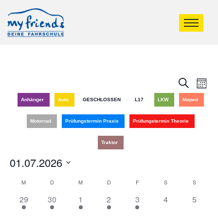
Veran
Ve
Suche
Mona
An
Such
Anhänger
Auto
GESCHLOSSEN
L17
LKW
Moped
Na
und
Motorrad
Prüfungstermin Praxis
Prüfungstermin Theorie
Ansic
Traktor
Navig
01.07.2026
Datum
Kalender
M
D
M
D
F
S
S
wählen.
2
1
2
2
2
0
0
29
30
1
2
3
4
5
von
Veranstaltungen,
Veranstaltung,
Veranstaltungen,
Veranstaltungen,
Veranstaltungen,
Veranstaltungen
Veranst